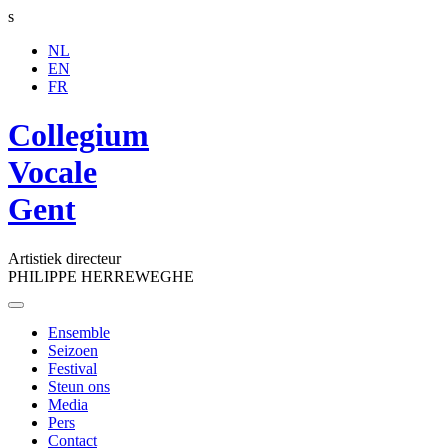
s
NL
EN
FR
Collegium
Vocale
Gent
Artistiek directeur
PHILIPPE HERREWEGHE
Toggle
navigation
Ensemble
Seizoen
Festival
Steun ons
Media
Pers
Contact