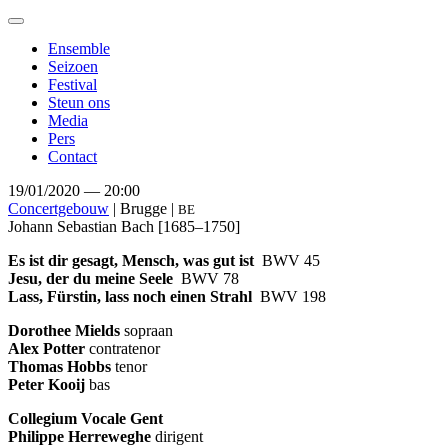
Toggle
navigation
Ensemble
Seizoen
Festival
Steun ons
Media
Pers
Contact
19/01/2020 — 20:00
Concertgebouw
| Brugge |
BE
Johann Sebastian Bach
[1685–1750]
Es ist dir gesagt, Mensch, was gut ist
BWV 45
Jesu, der du meine Seele
BWV 78
Lass, Fürstin, lass noch einen Strahl
BWV 198
Dorothee Mields
sopraan
Alex Potter
contratenor
Thomas Hobbs
tenor
Peter Kooij
bas
Collegium Vocale Gent
Philippe Herreweghe
dirigent