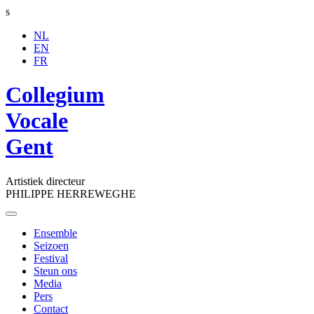
s
NL
EN
FR
Collegium
Vocale
Gent
Artistiek directeur
PHILIPPE HERREWEGHE
Toggle
navigation
Ensemble
Seizoen
Festival
Steun ons
Media
Pers
Contact