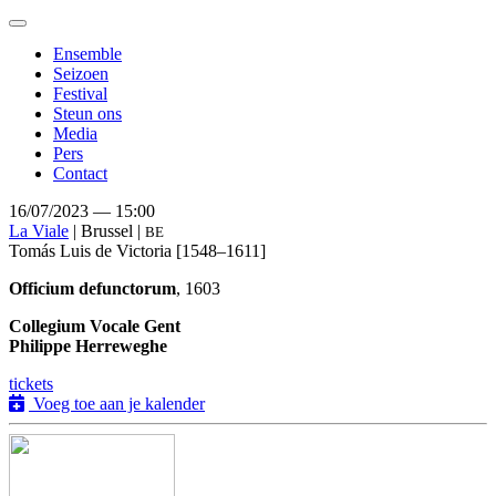
Toggle
navigation
Ensemble
Seizoen
Festival
Steun ons
Media
Pers
Contact
16/07/2023 — 15:00
La Viale
| Brussel |
BE
Tomás Luis de Victoria
[1548–1611]
Officium defunctorum
, 1603
Collegium Vocale Gent
Philippe Herreweghe
tickets
Voeg toe aan je kalender