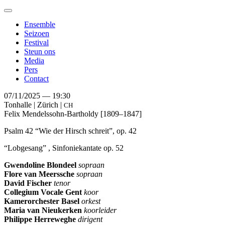
Toggle
navigation
Ensemble
Seizoen
Festival
Steun ons
Media
Pers
Contact
07/11/2025 — 19:30
Tonhalle | Zürich |
CH
Felix Mendelssohn-Bartholdy
[1809–1847]
Psalm 42 “Wie der Hirsch schreit”, op. 42
“Lobgesang” , Sinfoniekantate op. 52
Gwendoline Blondeel
sopraan
Flore van Meerssche
sopraan
David Fischer
tenor
Collegium Vocale Gent
koor
Kamerorchester Basel
orkest
Maria van Nieukerken
koorleider
Philippe Herreweghe
dirigent