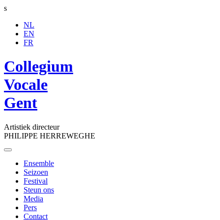
s
NL
EN
FR
Collegium
Vocale
Gent
Artistiek directeur
PHILIPPE HERREWEGHE
Toggle
navigation
Ensemble
Seizoen
Festival
Steun ons
Media
Pers
Contact