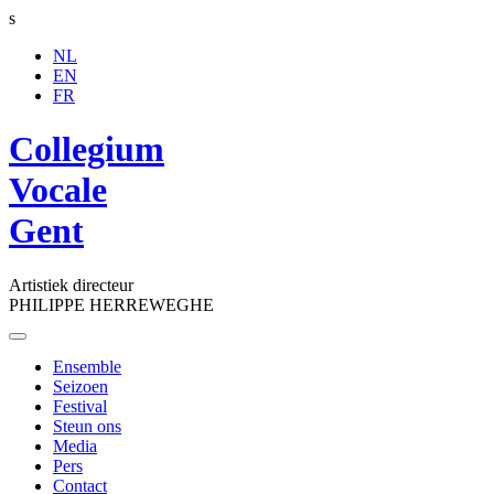
s
NL
EN
FR
Collegium
Vocale
Gent
Artistiek directeur
PHILIPPE HERREWEGHE
Toggle
navigation
Ensemble
Seizoen
Festival
Steun ons
Media
Pers
Contact