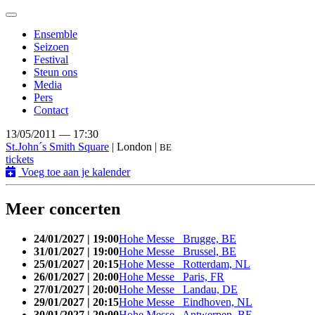
Toggle
navigation
Ensemble
Seizoen
Festival
Steun ons
Media
Pers
Contact
13/05/2011 — 17:30
St.John´s Smith Square
| London |
BE
tickets
Voeg toe aan je kalender
Meer concerten
24/01/2027 | 19:00
Hohe Messe Brugge, BE
31/01/2027 | 19:00
Hohe Messe Brussel, BE
25/01/2027 | 20:15
Hohe Messe Rotterdam, NL
26/01/2027 | 20:00
Hohe Messe Paris, FR
27/01/2027 | 20:00
Hohe Messe Landau, DE
29/01/2027 | 20:15
Hohe Messe Eindhoven, NL
30/01/2027 | 20:00
Hohe Messe Antwerpen, BE