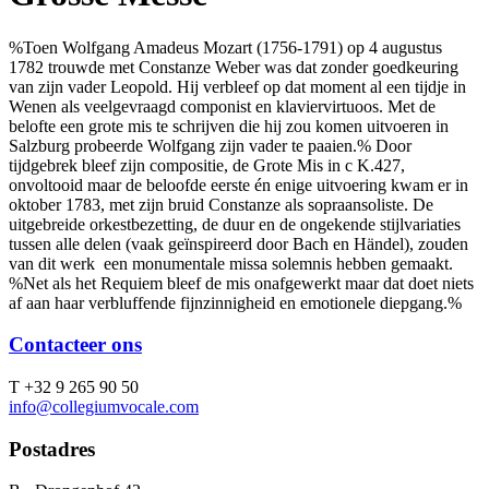
%Toen Wolfgang Amadeus Mozart (1756-1791) op 4 augustus
1782 trouwde met Constanze Weber was dat zonder goedkeuring
van zijn vader Leopold. Hij verbleef op dat moment al een tijdje in
Wenen als veelgevraagd componist en klaviervirtuoos. Met de
belofte een grote mis te schrijven die hij zou komen uitvoeren in
Salzburg probeerde Wolfgang zijn vader te paaien.% Door
tijdgebrek bleef zijn compositie, de Grote Mis in c K.427,
onvoltooid maar de beloofde eerste én enige uitvoering kwam er in
oktober 1783, met zijn bruid Constanze als sopraansoliste. De
uitgebreide orkestbezetting, de duur en de ongekende stijlvariaties
tussen alle delen (vaak geïnspireerd door Bach en Händel), zouden
van dit werk een monumentale missa solemnis hebben gemaakt.
%Net als het Requiem bleef de mis onafgewerkt maar dat doet niets
af aan haar verbluffende fijnzinnigheid en emotionele diepgang.%
Contacteer ons
T +32 9 265 90 50
info@collegiumvocale.com
Postadres