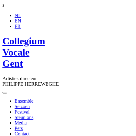
s
NL
EN
FR
Collegium
Vocale
Gent
Artistiek directeur
PHILIPPE HERREWEGHE
Toggle
navigation
Ensemble
Seizoen
Festival
Steun ons
Media
Pers
Contact