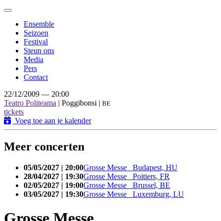
Toggle
navigation
Ensemble
Seizoen
Festival
Steun ons
Media
Pers
Contact
22/12/2009 — 20:00
Teatro Politeama
| Poggibonsi |
BE
tickets
Voeg toe aan je kalender
Meer concerten
05/05/2027 | 20:00
Grosse Messe Budapest, HU
28/04/2027 | 19:30
Grosse Messe Poitiers, FR
02/05/2027 | 19:00
Grosse Messe Brussel, BE
03/05/2027 | 19:30
Grosse Messe Luxemburg, LU
Grosse Messe