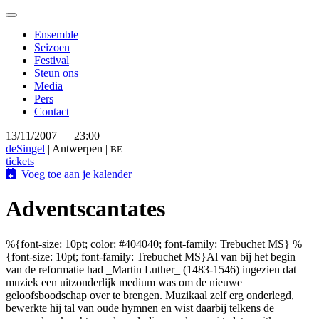
Toggle
navigation
Ensemble
Seizoen
Festival
Steun ons
Media
Pers
Contact
13/11/2007 — 23:00
deSingel
| Antwerpen |
BE
tickets
Voeg toe aan je kalender
Adventscantates
%{font-size: 10pt; color: #404040; font-family: Trebuchet MS} %
{font-size: 10pt; font-family: Trebuchet MS}Al van bij het begin
van de reformatie had _Martin Luther_ (1483-1546) ingezien dat
muziek een uitzonderlijk medium was om de nieuwe
geloofsboodschap over te brengen. Muzikaal zelf erg onderlegd,
bewerkte hij tal van oude hymnen en wist daarbij telkens de