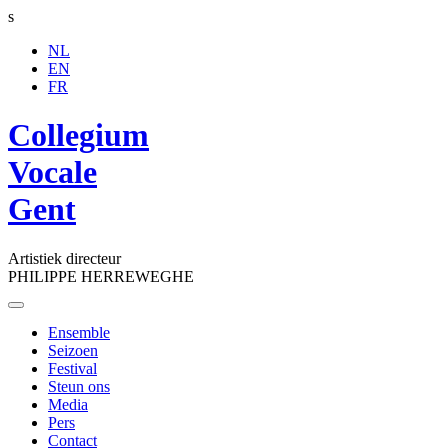
s
NL
EN
FR
Collegium
Vocale
Gent
Artistiek directeur
PHILIPPE HERREWEGHE
Toggle
navigation
Ensemble
Seizoen
Festival
Steun ons
Media
Pers
Contact