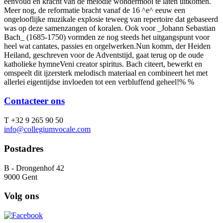
eenvoud en kracht van de melodie wondermooi te laten uitkomen.
Meer nog, de reformatie bracht vanaf de 16 ^e^ eeuw een
ongelooflijke muzikale explosie teweeg van repertoire dat gebaseerd
was op deze samenzangen of koralen. Ook voor _Johann Sebastian
Bach_ (1685-1750) vormden ze nog steeds het uitgangspunt voor
heel wat cantates, passies en orgelwerken.Nun komm, der Heiden
Heiland, geschreven voor de Adventstijd, gaat terug op de oude
katholieke hymneVeni creator spiritus. Bach citeert, bewerkt en
omspeelt dit ijzersterk melodisch materiaal en combineert het met
allerlei eigentijdse invloeden tot een verbluffend geheel!% %
Contacteer ons
T +32 9 265 90 50
info@collegiumvocale.com
Postadres
B - Drongenhof 42
9000 Gent
Volg ons