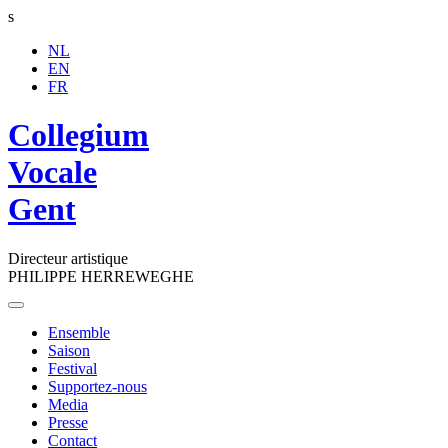
s
NL
EN
FR
Collegium
Vocale
Gent
Directeur artistique
PHILIPPE HERREWEGHE
Toggle
navigation
Ensemble
Saison
Festival
Supportez-nous
Media
Presse
Contact