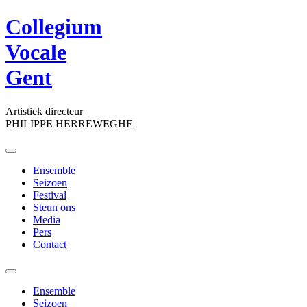
Collegium
Vocale
Gent
Artistiek directeur
PHILIPPE HERREWEGHE
Toggle
navigation
Ensemble
Seizoen
Festival
Steun ons
Media
Pers
Contact
Toggle
navigation
Ensemble
Seizoen