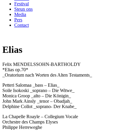
Festival
Steun ons
Media
Pers
Contact
Elias
Felix MENDELSSOHN-BARTHOLDY
*Elias op.70*
_Oratorium nach Worten des Alten Testaments_
Petteri Salomaa _bass – Elias_
Soile Isokoski _soprano – Die Witwe_
Monica Groop _alto – Die Königin_
John Mark Ainsly _tenor – Obadjah_
Delphine Collot _soprano- Der Knabe_
La Chapelle Roayle – Collegium Vocale
Orchestre des Champs Elyses
Philippe Herreweghe